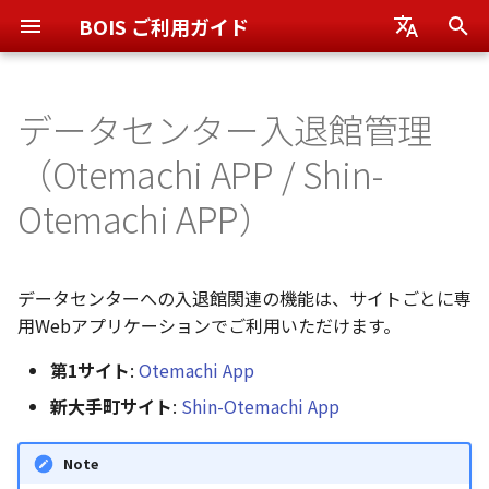
BOIS ご利用ガイド
検
日本語
索
データセンター入退館管理
English
Otemachi App
ユーザー管理
アプリケーションへのアクセ
監視運用オプション
自動電話サービス
を
（Otemachi APP / Shin-
ス方法
初
Shin-Otemachi App
通知先管理
Otemachi APP）
方法1: BOISホーム画面か
期
ら移動する（推奨）
Monitoring Service Plus
サービスグループ(プロジェ
化
クト)管理
データセンターへの入退館関連の機能は、サイトごとに専
方法2: アプリケーションラ
用Webアプリケーションでご利用いただけます。
ンチャーから移動する
第1サイト
:
Otemachi App
方法3: 直接URLからアクセ
新大手町サイト
:
Shin-Otemachi App
スする
Note
アプリケーションのHome画