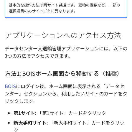
面
基本的な操作方法は両サイト共通です。 建物の階数など、一部の
選択項目のみサイトごとに異なります。
第1サイト（Otemachi
App）のHome画面
アプリケーションへのアクセス方法
新大手町サイト（Shin-
Otemachi App）のHome
データセンター入退館管理アプリケーションには、以下の
画面
3つの方法でアクセスできます。
主要機能
方法1: BOISホーム画面から移動する（推奨）
お問い合わせ
BOIS
にログイン後、ホーム画面に表示される「データセ
ンター」セクションから、利用したいサイトのカードをク
リックします。
第1サイト
: 「第1サイト」カードをクリック
新大手町サイト
: 「新大手町サイト」カードをクリッ
ク